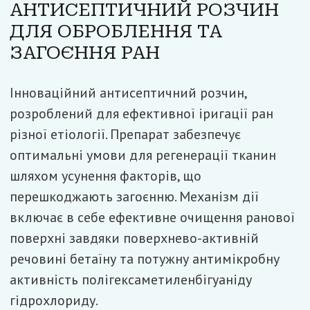
АНТИСЕПТИЧНИЙ РОЗЧИН
Наступний
ДЛЯ ОБРОБЛЕННЯ ТА
ЗАГОЄННЯ РАН
Інноваційний антисептичний розчин,
розроблений для ефективної іригації ран
різної етіології. Препарат забезпечує
оптимальні умови для регенерації тканин
шляхом усунення факторів, що
перешкоджають загоєнню. Механізм дії
включає в себе ефективне очищення ранової
поверхні завдяки поверхнево-активній
речовині бетаїну та потужну антимікробну
активність полігексаметиленбігуаніду
гідрохлориду.