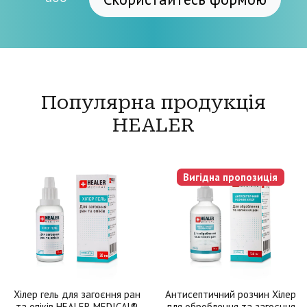
Популярна продукція
HEALER
Вигідна пропозиція
Хілер гель для загоєння ран
Антисептичний розчин Хілер
та опіків HEALER MEDICAL®
для оброблення та загоєння