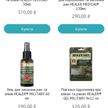
30мл.
ран HEALER MEDICAL®
120мл.
370,00
₴
290,00
₴
Купити
Купити
Гель для загоєння ран та
Пов’язка гідрогелева при
опіків HEALER® MILITARY 60
опіках та ранах HEALER®
мл
GEL MILITARY 9х12 см
190,00
₴
120,00
₴